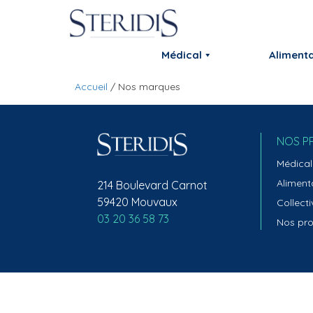
Aller
au
contenu
Médical
Alimenta
Accueil
/
Nos marques
NOS P
Médical
Aliment
214 Boulevard Carnot
59420 Mouvaux
Collecti
03 20 36 58 73
Nos pro