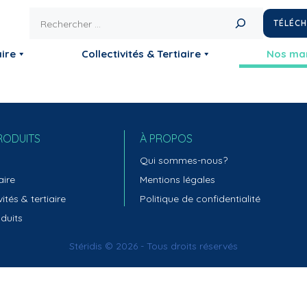
Rechercher
TÉLÉC
ire
Collectivités & Tertiaire
Nos ma
RODUITS
À PROPOS
Qui sommes-nous?
aire
Mentions légales
vités & tertiaire
Politique de confidentialité
duits
Stéridis © 2026 - Tous droits réservés