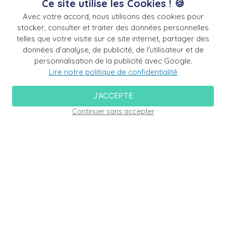
Ce site utilise les Cookies ! 🍪
Avec votre accord, nous utilisons des cookies pour
stocker, consulter et traiter des données personnelles
telles que votre visite sur ce site internet, partager des
FABRICATION FRANÇAISE
données d'analyse, de publicité, de l'utilisateur et de
personnalisation de la publicité avec Google.
Nos produits sont fabriqués dans des usines françaises
Lire notre politique de confidentialité
certifiées ISO 9001 et ISO13485 pour les désinfectants
avec marquage CE.
J'ACCEPTE
Continuer sans accepter
ÉCO-RESPONSABLE
Notre démarche éco-responsable nous pousse à
privilégier toutes les solutions allant dans le sens du
développement durable.