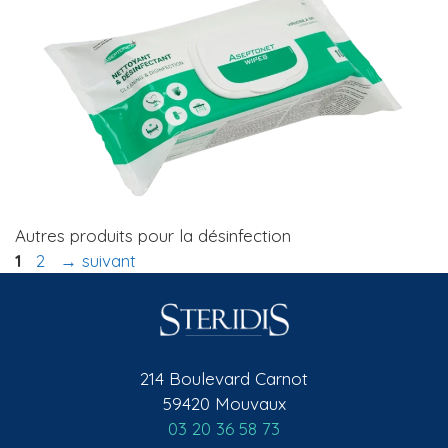
Autres produits pour la désinfection
Page
Page
1
2
→
suivant
214 Boulevard Carnot
59420 Mouvaux
03 20 36 58 73